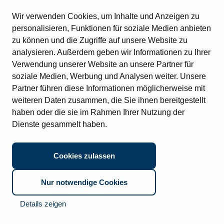
Rechnungseingang
Standorte
Kontakt
Datenschutz
Impressum
Wir verwenden Cookies, um Inhalte und Anzeigen zu
Vertragsverwaltung
© 2026 CTO Balzuweit GmbH
Digitale Immobilienakte
personalisieren, Funktionen für soziale Medien anbieten
Vertragsverwaltung (SAP)
zu können und die Zugriffe auf unsere Website zu
Digitale Personalakte (SAP)
Datenschutz:
Ich habe den Datenschutzhinweis gelesen und
analysieren. Außerdem geben wir Informationen zu Ihrer
Digitale Personalakte
stimme diesem zu.
Digitale Poststelle
Verwendung unserer Website an unsere Partner für
Archivierung (SAP)
soziale Medien, Werbung und Analysen weiter. Unsere
Partner führen diese Informationen möglicherweise mit
weiteren Daten zusammen, die Sie ihnen bereitgestellt
haben oder die sie im Rahmen Ihrer Nutzung der
Dienste gesammelt haben.
Cookies zulassen
Nur notwendige Cookies
Details zeigen