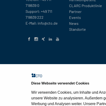
718639 0
CLARC Produktlinie
Support:
+49 711
Partner
718639 222
Events
E-Mail:
info@cto.de
News
Standorte
Diese Webseite verwendet Cookies
© 2026 CTO Balzuweit GmbH
Wir verwenden Cookies, um Inhalte und Anzei
unsere Website zu analysieren. Außerdem ge
Werbung und Analysen weiter. Unsere Partne