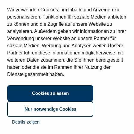
E-Mail:
info@cto.de
Wir verwenden Cookies, um Inhalte und Anzeigen zu
Quick links
personalisieren, Funktionen für soziale Medien anbieten
Übersicht
Lösungen
zu können und die Zugriffe auf unsere Website zu
Nachhaltigkeit
analysieren. Außerdem geben wir Informationen zu Ihrer
Auftragsbestätigung (SAP)
Firmengeschichte
Follow us
Verwendung unserer Website an unsere Partner für
Bedarfsanforderung (SAP)
Werte
Rechnungseingang (SAP)
Newsletter abonnieren.
Kernkompetenz
soziale Medien, Werbung und Analysen weiter. Unsere
Rechnungsausgang (SAP)
CLARC Produktlinie
Partner führen diese Informationen möglicherweise mit
Bleiben Sie am Puls der digitalen Innovation! Melden Sie sich
Kundenbestellung (SAP)
Partner
jetzt für unseren Newsletter an und erhalten Sie alle Updates zu
weiteren Daten zusammen, die Sie ihnen bereitgestellt
Archivierung
Events
anstehenden Events und aktuellen Themen der CTO.
Bestellausgang (SAP)
News
haben oder die sie im Rahmen Ihrer Nutzung der
Rechnungseingang
Standorte
Kontakt
Datenschutz
Impressum
Dienste gesammelt haben.
Vertragsverwaltung
© 2026 CTO Balzuweit GmbH
Digitale Immobilienakte
Vertragsverwaltung (SAP)
Digitale Personalakte (SAP)
Cookies zulassen
Datenschutz:
Ich habe den Datenschutzhinweis gelesen und
Digitale Personalakte
stimme diesem zu.
Digitale Poststelle
Archivierung (SAP)
Nur notwendige Cookies
Details zeigen