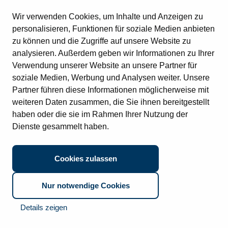
Rechnungseingang
Standorte
Kontakt
Datenschutz
Impressum
Wir verwenden Cookies, um Inhalte und Anzeigen zu
Vertragsverwaltung
© 2026 CTO Balzuweit GmbH
Digitale Immobilienakte
personalisieren, Funktionen für soziale Medien anbieten
Vertragsverwaltung (SAP)
zu können und die Zugriffe auf unsere Website zu
Digitale Personalakte (SAP)
Datenschutz:
Ich habe den Datenschutzhinweis gelesen und
analysieren. Außerdem geben wir Informationen zu Ihrer
Digitale Personalakte
stimme diesem zu.
Digitale Poststelle
Verwendung unserer Website an unsere Partner für
Archivierung (SAP)
soziale Medien, Werbung und Analysen weiter. Unsere
Partner führen diese Informationen möglicherweise mit
weiteren Daten zusammen, die Sie ihnen bereitgestellt
haben oder die sie im Rahmen Ihrer Nutzung der
Dienste gesammelt haben.
Cookies zulassen
Nur notwendige Cookies
Details zeigen