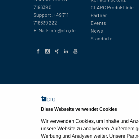
718639 0
CLARC Produktlinie
Support:
+49 711
Partner
718639 222
Events
E-Mail:
info@cto.de
News
Standorte
Diese Webseite verwendet Cookies
© 2026 CTO Balzuweit GmbH
Wir verwenden Cookies, um Inhalte und Anzei
unsere Website zu analysieren. Außerdem ge
Werbung und Analysen weiter. Unsere Partne