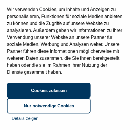
Rechnungseingang
Standorte
Kontakt
Datenschutz
Impressum
Wir verwenden Cookies, um Inhalte und Anzeigen zu
Vertragsverwaltung
© 2026 CTO Balzuweit GmbH
Digitale Immobilienakte
personalisieren, Funktionen für soziale Medien anbieten
Vertragsverwaltung (SAP)
zu können und die Zugriffe auf unsere Website zu
Digitale Personalakte (SAP)
Datenschutz:
Ich habe den Datenschutzhinweis gelesen und
analysieren. Außerdem geben wir Informationen zu Ihrer
Digitale Personalakte
stimme diesem zu.
Digitale Poststelle
Verwendung unserer Website an unsere Partner für
Archivierung (SAP)
soziale Medien, Werbung und Analysen weiter. Unsere
Partner führen diese Informationen möglicherweise mit
weiteren Daten zusammen, die Sie ihnen bereitgestellt
haben oder die sie im Rahmen Ihrer Nutzung der
Dienste gesammelt haben.
Cookies zulassen
Nur notwendige Cookies
Details zeigen