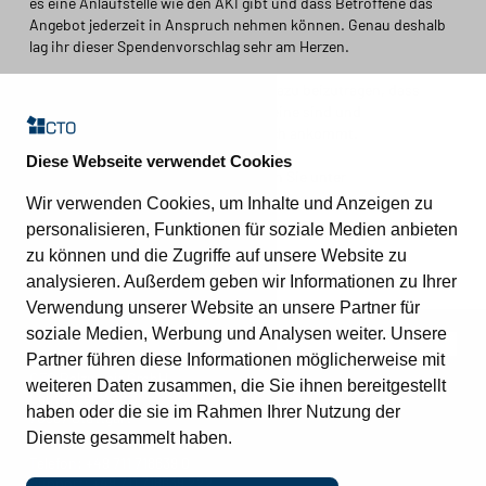
es eine Anlaufstelle wie den AKI gibt und dass Betroffene das
Angebot jederzeit in Anspruch nehmen können. Genau deshalb
lag ihr dieser Spendenvorschlag sehr am Herzen.
Wir freuen uns, mit unserer Spende dazu beizutragen, dass
Familien in schweren Zeiten nicht alleine sind und
Unterstützung bekommen, die wirklich ankommt.
Diese Webseite verwendet Cookies
Weitere Informationen zum AKI finden Sie unter
Wir verwenden Cookies, um Inhalte und Anzeigen zu
AKI
personalisieren, Funktionen für soziale Medien anbieten
zu können und die Zugriffe auf unsere Website zu
analysieren. Außerdem geben wir Informationen zu Ihrer
Verwendung unserer Website an unsere Partner für
soziale Medien, Werbung und Analysen weiter. Unsere
Kontakt
Partner führen diese Informationen möglicherweise mit
CTO Balzuweit GmbH
weiteren Daten zusammen, die Sie ihnen bereitgestellt
Lautlinger Weg 3
haben oder die sie im Rahmen Ihrer Nutzung der
70567 Stuttgart
Dienste gesammelt haben.
Telefon:
+49 711 718639 0
Support:
+49 711 718639 222