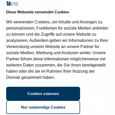
Vorgangs und die Wiederholung des Freigabeworkflows. Auch
die anschließende Buchung im Fibu-System ist mit dieser
Schnittstelle möglich.
Diese Webseite verwendet Cookies
CTO ergänzt damit ein weiteres Mal das Lösungsangebot nach
dem Prinzip „alles aus einer Hand“: Der komplette Purchase-to-
Wir verwenden Cookies, um Inhalte und Anzeigen zu
Pay-Vorgang kann ohne Insellösungen abgebildet werden, was
personalisieren, Funktionen für soziale Medien anbieten
die Vorgänge innerhalb des Prozesses durch weitreichende
zu können und die Zugriffe auf unsere Website zu
Reporting-Möglichkeiten transparenter macht.
analysieren. Außerdem geben wir Informationen zu Ihrer
Verwendung unserer Website an unsere Partner für
soziale Medien, Werbung und Analysen weiter. Unsere
Kontakt
Partner führen diese Informationen möglicherweise mit
CTO Balzuweit GmbH
weiteren Daten zusammen, die Sie ihnen bereitgestellt
Lautlinger Weg 3
haben oder die sie im Rahmen Ihrer Nutzung der
70567 Stuttgart
Dienste gesammelt haben.
Telefon:
+49 711 718639 0
Support:
+49 711 718639 222
E-Mail:
info@cto.de
Cookies zulassen
Quick links
Nur notwendige Cookies
Übersicht
Lösungen
Nachhaltigkeit