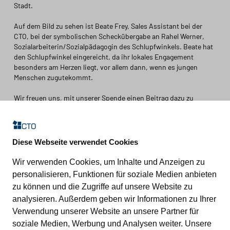
Stadt.
Auf dem Bild zu sehen ist Beate Frey, Sales Assistant bei der
CTO, bei der symbolischen Scheckübergabe an Rahel Werner,
Sozialarbeiterin/Sozialpädagogin des Schlupfwinkels. Beate hat
den Schlupfwinkel eingereicht, da ihr lokales Engagement
besonders am Herzen liegt, vor allem dann, wenn es jungen
Menschen zugutekommt.
Wir freuen uns, mit unserer Spende einen Beitrag dazu zu
leisten, dass junge Menschen in Krisensituationen nicht alleine
bleiben und eine Anlaufstelle haben, die zuhört, unterstützt und
Perspektiven eröffnet.
Diese Webseite verwendet Cookies
Weitere Informationen zum Schlupfwinkel finden Sie unter
Wir verwenden Cookies, um Inhalte und Anzeigen zu
Schlupfwinkel
personalisieren, Funktionen für soziale Medien anbieten
zu können und die Zugriffe auf unsere Website zu
analysieren. Außerdem geben wir Informationen zu Ihrer
Verwendung unserer Website an unsere Partner für
soziale Medien, Werbung und Analysen weiter. Unsere
Kontakt