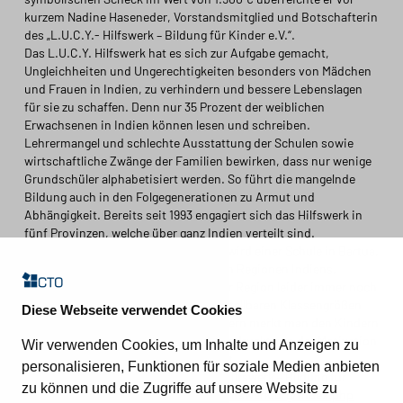
kurzem Nadine Haseneder, Vorstandsmitglied und Botschafterin
des „L.U.C.Y.- Hilfswerk – Bildung für Kinder e.V.“.
Das L.U.C.Y. Hilfswerk hat es sich zur Aufgabe gemacht,
Ungleichheiten und Ungerechtigkeiten besonders von Mädchen
und Frauen in Indien, zu verhindern und bessere Lebenslagen
für sie zu schaffen. Denn nur 35 Prozent der weiblichen
Erwachsenen in Indien können lesen und schreiben.
Lehrermangel und schlechte Ausstattung der Schulen sowie
wirtschaftliche Zwänge der Familien bewirken, dass nur wenige
Grundschüler alphabetisiert werden. So führt die mangelnde
Bildung auch in den Folgegenerationen zu Armut und
Abhängigkeit. Bereits seit 1993 engagiert sich das Hilfswerk in
fünf Provinzen, welche über ganz Indien verteilt sind.
Die Spende der CTO Balzuweit GmbH wird einer Schule in Bartua,
einem kleinen Ort in einer der ärmsten Regionen Indiens,
zukommen. Denn Bildung ist in dieser Region leider immer noch
ein Privileg. Doch trotz der kaum vorstellbaren Klassengrößen
Diese Webseite verwendet Cookies
von bis zu 75 Schülerinnen und Schülern merkt man den Kindern
die Freude am Lernen an und ist beeindruckt von der Motivation
Wir verwenden Cookies, um Inhalte und Anzeigen zu
der Menschen, die man in Baruta trifft.
personalisieren, Funktionen für soziale Medien anbieten
Weitere Informationen zum L.U.C.Y. Hilfswerk – Bildung für
zu können und die Zugriffe auf unsere Website zu
Kinder e.V. unter
https://www.lucy-hilfswerk.org/index.php