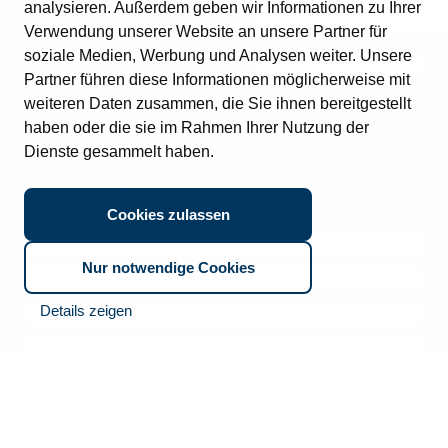
analysieren. Außerdem geben wir Informationen zu Ihrer
Verwendung unserer Website an unsere Partner für
soziale Medien, Werbung und Analysen weiter. Unsere
Kontakt
Partner führen diese Informationen möglicherweise mit
CTO Balzuweit GmbH
weiteren Daten zusammen, die Sie ihnen bereitgestellt
Lautlinger Weg 3
haben oder die sie im Rahmen Ihrer Nutzung der
70567 Stuttgart
Dienste gesammelt haben.
Telefon:
+49 711 718639 0
Support:
+49 711 718639 222
E-Mail:
info@cto.de
Cookies zulassen
Quick links
Nur notwendige Cookies
Übersicht
Lösungen
Nachhaltigkeit
Auftragsbestätigung (SAP)
Details zeigen
Firmengeschichte
Follow us
Bedarfsanforderung (SAP)
Werte
Rechnungseingang (SAP)
Newsletter abonnieren.
Kernkompetenz
Rechnungsausgang (SAP)
CLARC Produktlinie
Bleiben Sie am Puls der digitalen Innovation! Melden Sie sich
Kundenbestellung (SAP)
Partner
jetzt für unseren Newsletter an und erhalten Sie alle Updates zu
Archivierung
Events
anstehenden Events und aktuellen Themen der CTO.
Bestellausgang (SAP)
News
Rechnungseingang
Standorte
Kontakt
Datenschutz
Impressum