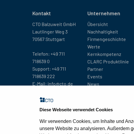
Kontakt
Unternehmen
CTO Balzuweit GmbH
Übersicht
Lautlinger Weg 3
Nachhaltigkeit
70567 Stuttgart
Firmengeschichte
Werte
Telefon:
+49 711
Kernkompetenz
718639 0
CLARC Produktlinie
Support:
+49 711
Partner
718639 222
Events
E-Mail:
info@cto.de
News
Standorte
Diese Webseite verwendet Cookies
Wir verwenden Cookies, um Inhalte und Anzei
unsere Website zu analysieren. Außerdem ge