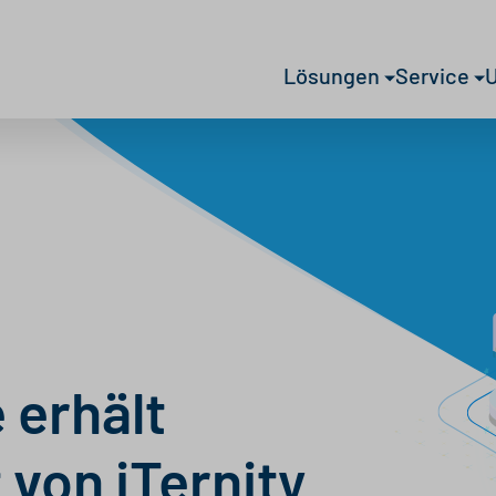
Lösungen
Service
 erhält
 von iTernity