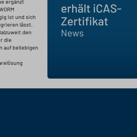
ne ergänzt
e WORM
ig ist und sich
grieren lässt.
Balzuweit den
r die
n auf beliebigen
arelösung