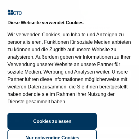
Diese Webseite verwendet Cookies
Rechnungseingang
Rechnungseingang
(SAP)
Wir verwenden Cookies, um Inhalte und Anzeigen zu
personalisieren, Funktionen für soziale Medien anbieten
Zur Lösung
Zur Lösung
zu können und die Zugriffe auf unsere Website zu
analysieren. Außerdem geben wir Informationen zu Ihrer
Verwendung unserer Website an unsere Partner für
soziale Medien, Werbung und Analysen weiter. Unsere
Kontakt
Partner führen diese Informationen möglicherweise mit
CTO Balzuweit GmbH
weiteren Daten zusammen, die Sie ihnen bereitgestellt
Lautlinger Weg 3
haben oder die sie im Rahmen Ihrer Nutzung der
70567 Stuttgart
Dienste gesammelt haben.
Telefon:
+49 711 718639 0
Support:
+49 711 718639 222
E-Mail:
info@cto.de
Cookies zulassen
Quick links
Nur notwendige Cookies