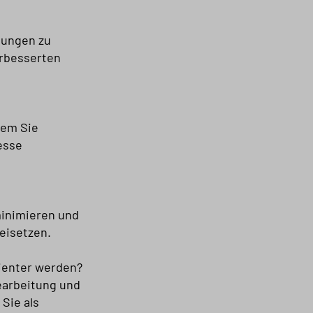
gungen zu
erbesserten
dem Sie
esse
minimieren und
reisetzen.
ienter werden?
bearbeitung und
Sie als