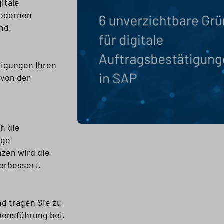
itale
modernen
nd.
tigungen Ihren
von der
h die
ige
nzen wird die
erbessert.
d tragen Sie zu
mensführung bei.