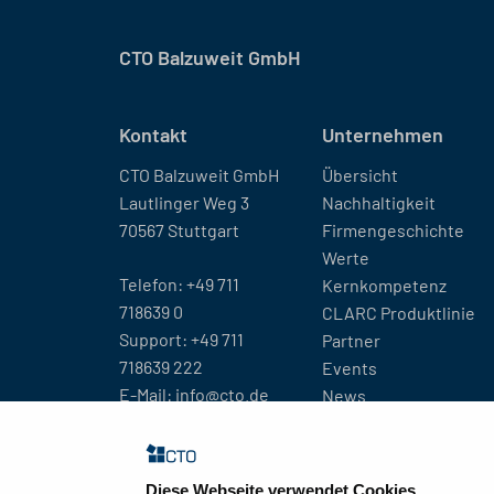
CTO Balzuweit GmbH
Kontakt
Unternehmen
CTO Balzuweit GmbH
Übersicht
Lautlinger Weg 3
Nachhaltigkeit
70567 Stuttgart
Firmengeschichte
Werte
Telefon:
+49 711
Kernkompetenz
718639 0
CLARC Produktlinie
Support:
+49 711
Partner
718639 222
Events
E-Mail:
info@cto.de
News
Standorte
Diese Webseite verwendet Cookies