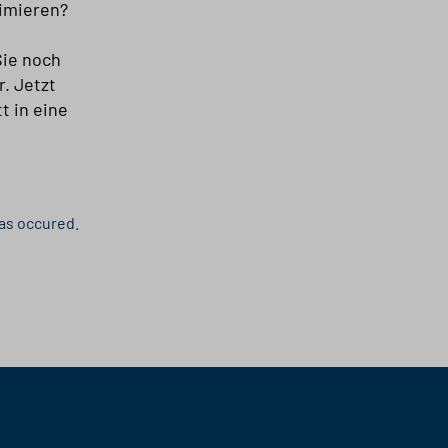
imieren?
Sie noch
. Jetzt
t in eine
has occured.